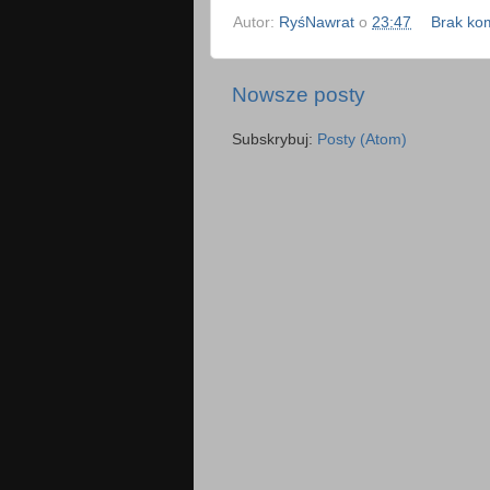
Autor:
RyśNawrat
o
23:47
Brak ko
Nowsze posty
Subskrybuj:
Posty (Atom)