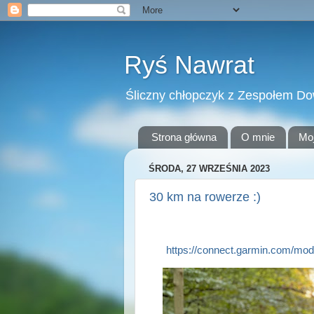
Ryś Nawrat
Śliczny chłopczyk z Zespołem D
Strona główna
O mnie
Mo
ŚRODA, 27 WRZEŚNIA 2023
30 km na rowerze :)
https://connect.garmin.com/mod