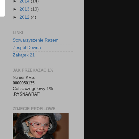
►
2014
(14)
►
2013
(19)
►
2012
(4)
LINKI
Stowarzyszenie Razem
Zespół Downa
Zakątek 21
JAK PRZEKAZAĆ 1%
Numer KRS:
0000050135
Cel szczegółowy 1%:
„
RYŚNAWRAT
”
ZDJĘCIE PROFILOWE