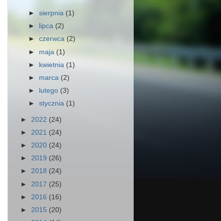
►
sierpnia
(1)
►
lipca
(2)
►
czerwca
(2)
►
maja
(1)
►
kwietnia
(1)
►
marca
(2)
►
lutego
(3)
►
stycznia
(1)
►
2022
(24)
►
2021
(24)
►
2020
(24)
►
2019
(26)
►
2018
(24)
►
2017
(25)
►
2016
(16)
►
2015
(20)