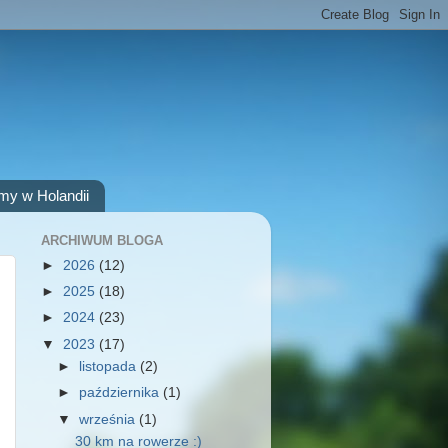
my w Holandii
ARCHIWUM BLOGA
►
2026
(12)
►
2025
(18)
►
2024
(23)
▼
2023
(17)
►
listopada
(2)
►
października
(1)
▼
września
(1)
30 km na rowerze :)