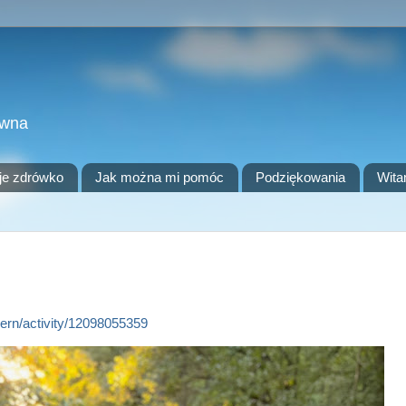
owna
je zdrówko
Jak można mi pomóc
Podziękowania
Wita
ern/activity/12098055359