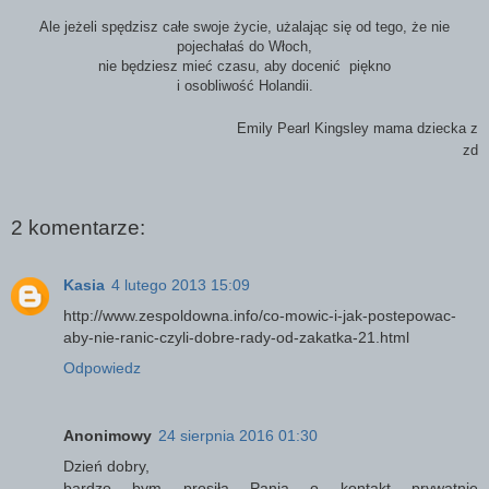
Ale jeżeli spędzisz całe swoje życie, użalając się od tego, że nie
pojechałaś do Włoch,
nie będziesz mieć czasu, aby docenić piękno
i osobliwość Holandii.
Emily Pearl Kingsley mama dziecka z
zd
2 komentarze:
Kasia
4 lutego 2013 15:09
http://www.zespoldowna.info/co-mowic-i-jak-postepowac-
aby-nie-ranic-czyli-dobre-rady-od-zakatka-21.html
Odpowiedz
Anonimowy
24 sierpnia 2016 01:30
Dzień dobry,
bardzo bym prosiła Panią o kontakt prywatnie