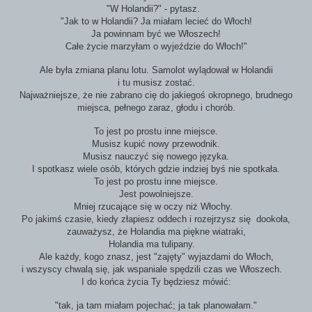
"W Holandii?" - pytasz.
"Jak to w Holandii? Ja miałam lecieć do Włoch!
Ja powinnam być we Włoszech!
Całe życie marzyłam o wyjeździe do Włoch!"
Ale była zmiana planu lotu. Samolot wylądował w Holandii
i tu musisz zostać.
Najważniejsze, że nie zabrano cię do jakiegoś okropnego, brudnego
miejsca, pełnego zaraz, głodu i chorób.
To jest po prostu inne miejsce.
Musisz kupić nowy przewodnik.
Musisz nauczyć się nowego języka.
I spotkasz wiele osób, których gdzie indziej byś nie spotkała.
To jest po prostu inne miejsce.
Jest powolniejsze.
Mniej rzucające się w oczy niż Włochy.
Po jakimś czasie, kiedy złapiesz oddech i rozejrzysz się dookoła,
zauważysz, że Holandia ma piękne wiatraki,
Holandia ma tulipany.
Ale każdy, kogo znasz, jest "zajęty" wyjazdami do Włoch,
i wszyscy chwalą się, jak wspaniale spędzili czas we Włoszech.
I do końca życia Ty będziesz mówić:
"tak, ja tam miałam pojechać; ja tak planowałam."