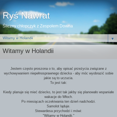
Ryś Nawrat
Śliczny chłopczyk z Zespołem Downa
▼
Witamy w Holandii
Jestem często proszona o to, aby opisać przeżycia związane z
wychowywaniem niepełnosprawnego dziecka - aby móc wyobrazić sobie
jakie są to uczucia.
To jest tak:
Kiedy planuje się mieć dziecko, to jest tak jakby się planowało wspaniałe
wakacje do Włoch.
Po miesiącach oczekiwania ten dzień nadchodzi.
Samolot ląduje.
Stewardesa przychodzi i mówi:
"Witamy w Holandii."