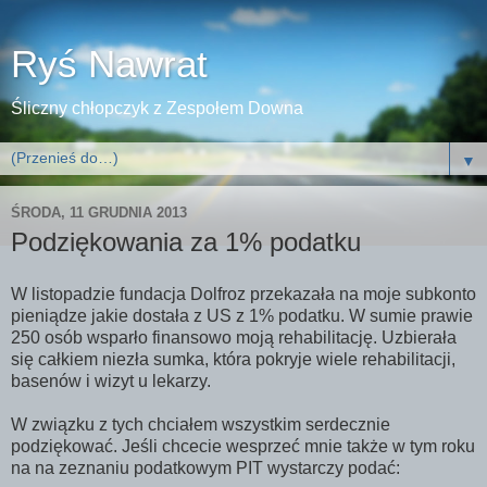
Ryś Nawrat
Śliczny chłopczyk z Zespołem Downa
▼
ŚRODA, 11 GRUDNIA 2013
Podziękowania za 1% podatku
W listopadzie fundacja Dolfroz przekazała na moje subkonto
pieniądze jakie dostała z US z 1% podatku. W sumie prawie
250 osób wsparło finansowo moją rehabilitację. Uzbierała
się całkiem niezła sumka, która pokryje wiele rehabilitacji,
basenów i wizyt u lekarzy.
W związku z tych chciałem wszystkim serdecznie
podziękować. Jeśli chcecie wesprzeć mnie także w tym roku
na na zeznaniu podatkowym PIT wystarczy podać: