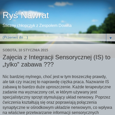
Ryś Nawrat
Śliczny chłopczyk z Zespołem Downa
▼
SOBOTA, 10 STYCZNIA 2015
Zajęcia z Integracji Sensorycznej (IS) to
„tylko” zabawa ???
Nic bardziej mylnego, choć jest w tym troszeczkę prawdy,
ale tak czy inaczej to naprawdę ciężka praca. Nazwanie IS
zabawą to bardzo duże uproszczenie. Każde terapeutyczne
zadanie ma wyznaczony cel, w którym używany jest
specjalistyczny sprzęt stymulujący układ nerwowy. Poprzez
ćwiczenia kształtują się oraz poprawiają połączenia
synaptyczne w ośrodkowym układzie nerwowym, co wpływa
na właściwe przetwarzanie informacji sensorycznych