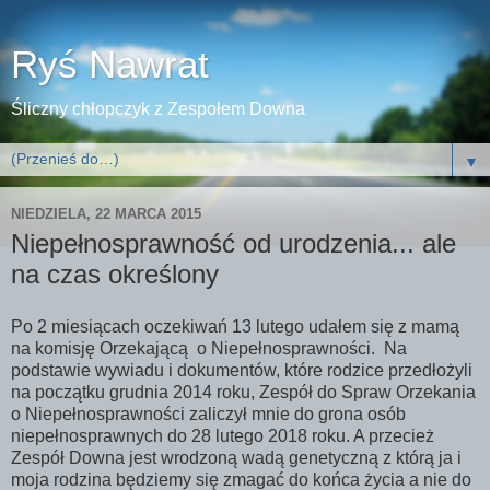
Ryś Nawrat
Śliczny chłopczyk z Zespołem Downa
▼
NIEDZIELA, 22 MARCA 2015
Niepełnosprawność od urodzenia... ale
na czas określony
Po 2 miesiącach oczekiwań 13 lutego udałem się z mamą
na komisję Orzekającą o Niepełnosprawności. Na
podstawie wywiadu i dokumentów, które rodzice przedłożyli
na początku grudnia 2014 roku, Zespół do Spraw Orzekania
o Niepełnosprawności zaliczył mnie do grona osób
niepełnosprawnych do 28 lutego 2018 roku. A przecież
Zespół Downa jest wrodzoną wadą genetyczną z którą ja i
moja rodzina będziemy się zmagać do końca życia a nie do