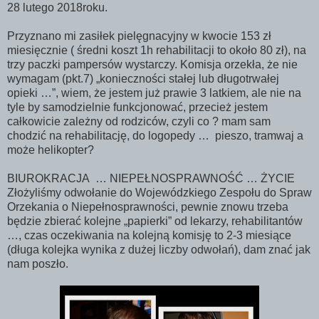
28 lutego 2018roku.
Przyznano mi zasiłek pielęgnacyjny w kwocie 153 zł
miesięcznie ( średni koszt 1h rehabilitacji to około 80 zł), na
trzy paczki pampersów wystarczy. Komisja orzekła, że nie
wymagam (pkt.7) „konieczności stałej lub długotrwałej
opieki …”, wiem, że jestem już prawie 3 latkiem, ale nie na
tyle by samodzielnie funkcjonować, przecież jestem
całkowicie zależny od rodziców, czyli co ? mam sam
chodzić na rehabilitację, do logopedy … pieszo, tramwaj a
może helikopter?
BIUROKRACJA … NIEPEŁNOSPRAWNOŚĆ … ŻYCIE
Złożyliśmy odwołanie do Wojewódzkiego Zespołu do Spraw
Orzekania o Niepełnosprawności, pewnie znowu trzeba
będzie zbierać kolejne „papierki” od lekarzy, rehabilitantów
…, czas oczekiwania na kolejną komisję to 2-3 miesiące
(długa kolejka wynika z dużej liczby odwołań), dam znać jak
nam poszło.