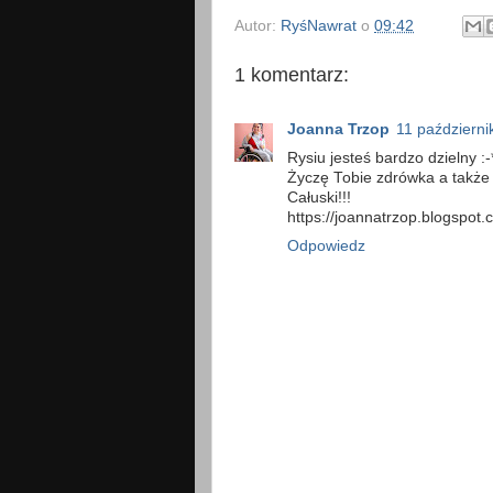
Autor:
RyśNawrat
o
09:42
1 komentarz:
Joanna Trzop
11 październi
Rysiu jesteś bardzo dzielny :-
Życzę Tobie zdrówka a także
Całuski!!!
https://joannatrzop.blogspot.
Odpowiedz