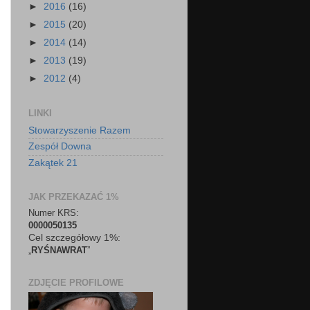
►
2016
(16)
►
2015
(20)
►
2014
(14)
►
2013
(19)
►
2012
(4)
LINKI
Stowarzyszenie Razem
Zespół Downa
Zakątek 21
JAK PRZEKAZAĆ 1%
Numer KRS:
0000050135
Cel szczegółowy 1%:
„
RYŚNAWRAT
”
ZDJĘCIE PROFILOWE