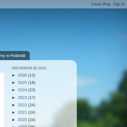
my w Holandii
ARCHIWUM BLOGA
►
2026
(12)
►
2025
(18)
►
2024
(23)
►
2023
(17)
►
2022
(24)
►
2021
(24)
►
2020
(24)