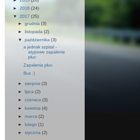
►
2019
(26)
►
2018
(24)
▼
2017
(25)
►
grudnia
(3)
►
listopada
(2)
▼
października
(3)
a jednak szpital -
atypowe zapalenie
płuc
Zapalenia płuc
Bus :)
►
sierpnia
(3)
►
lipca
(2)
►
czerwca
(3)
►
kwietnia
(4)
►
marca
(2)
►
lutego
(1)
►
stycznia
(2)