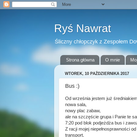
Ryś Nawrat
Śliczny chłopczyk z Zespołem D
Strona główna
O mnie
Mo
WTOREK, 10 PAŹDZIERNIKA 2017
Bus :)
Od września jestem już średniakie
nowa sala,
nowy plac zabaw,
ale na szczęście grupa i Panie te s
7:20 pod blok podjeżdża bus i zawo
Z racji mojej niepełnosprawności 
transport.