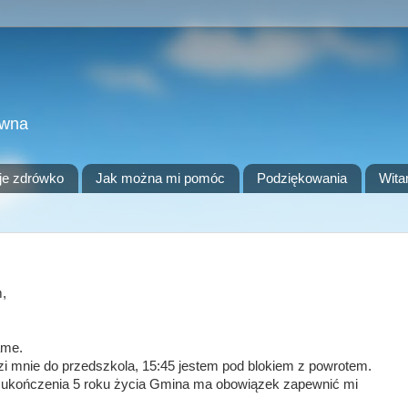
owna
je zdrówko
Jak można mi pomóc
Podziękowania
Wita
m,
ame.
zi mnie do przedszkola, 15:45 jestem pod blokiem z powrotem.
od ukończenia 5 roku życia Gmina ma obowiązek zapewnić mi