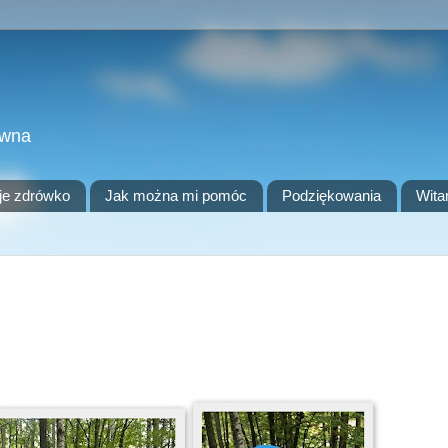
owna
je zdrówko
Jak można mi pomóc
Podziękowania
Wita