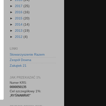
►
2017
(25)
►
2016
(16)
►
2015
(20)
►
2014
(14)
►
2013
(19)
►
2012
(4)
LINKI
Stowarzyszenie Razem
Zespół Downa
Zakątek 21
JAK PRZEKAZAĆ 1%
Numer KRS:
0000050135
Cel szczegółowy 1%:
„
RYŚNAWRAT
”