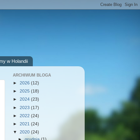
my w Holandii
ARCHIWUM BLOGA
►
2026
(12)
►
2025
(18)
►
2024
(23)
►
2023
(17)
►
2022
(24)
►
2021
(24)
▼
2020
(24)
►
grudnia
(1)