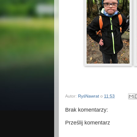
Autor:
RyśNawrat
o
11:53
Brak komentarzy:
Prześlij komentarz