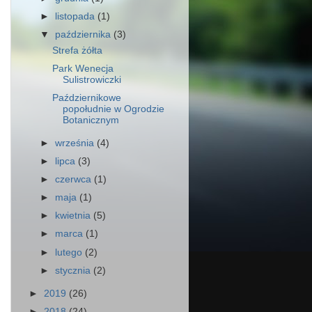
►
listopada
(1)
▼
października
(3)
Strefa żółta
Park Wenecja
Sulistrowiczki
Październikowe
popołudnie w Ogrodzie
Botanicznym
►
września
(4)
►
lipca
(3)
►
czerwca
(1)
►
maja
(1)
►
kwietnia
(5)
►
marca
(1)
►
lutego
(2)
►
stycznia
(2)
►
2019
(26)
►
2018
(24)