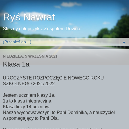
Ryś Nawrat
Śliczny chłopczyk z Zespołem Downa
▼
NIEDZIELA, 5 WRZEŚNIA 2021
Klasa 1a
UROCZYSTE ROZPOCZĘCIE NOWEGO ROKU
SZKOLNEGO 2021/2022
Jestem uczniem klasy 1a.
1a to klasa integracyjna.
Klasa liczy 14 uczniów.
Nasza wychowawczyni to Pani Dominika, a nauczyciel
wspomagający to Pani Ola.