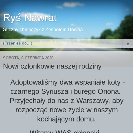
Ryś Nawrat
Śliczny chłopczyk z Zespołem Downa
▼
SOBOTA, 6 CZERWCA 2026
Nowi członkowie naszej rodziny
Adoptowaliśmy dwa wspaniałe koty -
czarnego Syriusza i burego Oriona.
Przyjechały do nas z Warszawy, aby
rozpocząć nowe życie w naszym
kochającym domu.
Witamy WAS chłopaki.