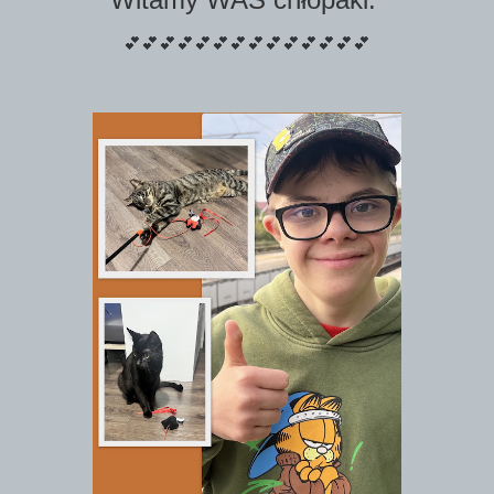
💕💕💕💕💕💕💕💕💕💕💕💕💕💕